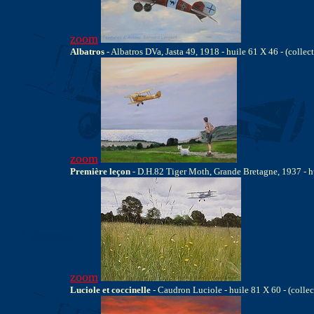
zoom
Albatros
- Albatros DVa, Jasta 49, 1918 - huile 61 X 46 - (collect
zoom
Première leçon
- D.H.82 Tiger Moth, Grande Bretagne, 1937 - hu
zoom
Luciole et coccinelle
- Caudron Luciole - huile 81 X 60 - (collec