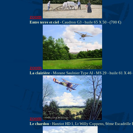
zoom
Entre terre et ciel
- Caudron G3 - huile 65 X 50 - (700 €)
zoom
La clairière
- Morane Saulnier Type AI - MS 29 - huile 61 X 46 
zoom
Le chardon
- Hanriot HD 1, Lt Willy Coppens, 9ème Escadrille Be