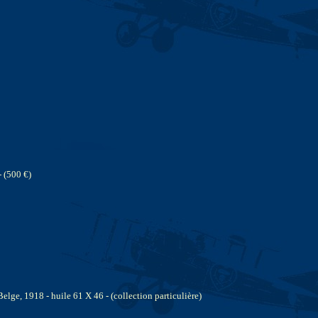
- (500 €)
lge, 1918 - huile 61 X 46 - (collection particulière)