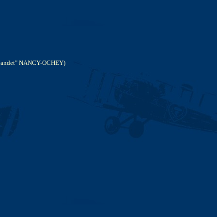
ry Jeandet" NANCY-OCHEY)