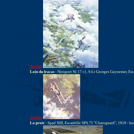
zoom
Loin du fracas
- Nieuport Ni 17 c1, S-Lt Georges Guynemer, Escad
zoom
La proie
- Spad XIII, Escadrille SPA 75 "Charognard", 1918 - hui