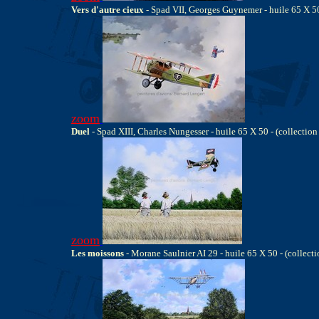
Vers d'autre cieux
- Spad VII, Georges Guynemer - huile 65 X 50 
zoom
Duel
- Spad XIII, Charles Nungesser - huile 65 X 50 - (collect
zoom
Les moissons
- Morane Saulnier AI 29 - huile 65 X 50 - (collect