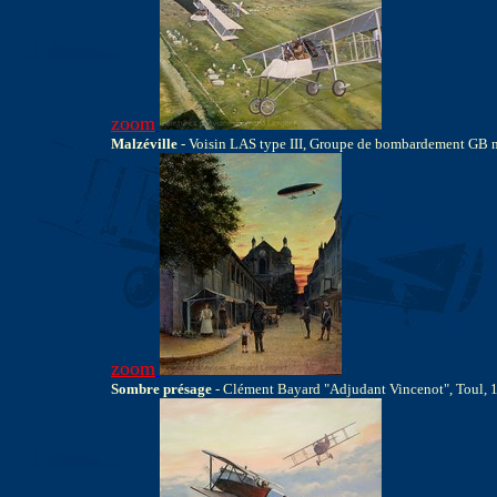
zoom
Malzéville
- Voisin LAS type III, Groupe de bombardement GB 
zoom
Sombre présage
- Clément Bayard "Adjudant Vincenot", Toul, 19